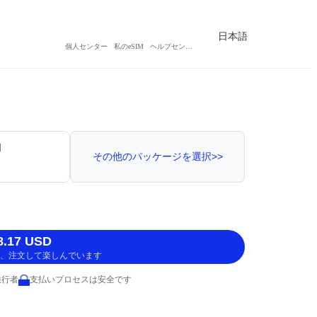
日本語
個人センター
私のeSIM
ヘルプセンター
間
その他のパッケージを選択>>
.17 USD
、注文して楽しんでいます
旅行者
支払いプロセスは安全です