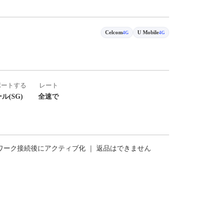
Celcom
U Mobile
4G
4G
ポートする
レート
ル(SG)
全速で
トワーク接続後にアクティブ化 ｜ 返品はできません