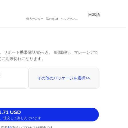
日本語
個人センター
私のeSIM
ヘルプセンター
 流れ、サポート携帯電話/めっき。 短期旅行、マレーシアで
的に期限切れになります。
間
その他のパッケージを選択>>
.71 USD
、注文して楽しんでいます
旅行者
支払いプロセスは安全です