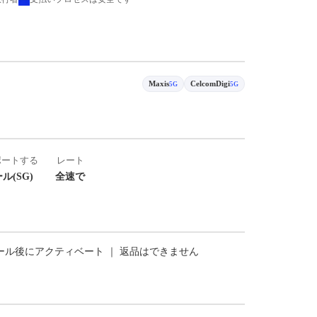
Maxis
CelcomDigi
5G
5G
ポートする
レート
ル(SG)
全速で
トール後にアクティベート ｜ 返品はできません