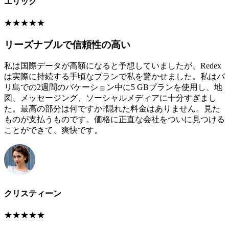
エリック
★
★
★
★
★
リーズナブルで信頼性の高い
私は国際データが高額になると予想していましたが、Redex
は実際に持続する手頃なプランで私を驚かせました。私はバ
リ島での2週間のバケーション中に5 GBプランを使用し、地
図、メッセージング、ソーシャルメディアに十分すぎまし
た。最高の部分は何ですか?隠れた料金はありません。見た
ものが支払うものです。価格に正直な会社をついに見つける
ことができて、爽快です。
クリスティーン
★
★
★
★
★