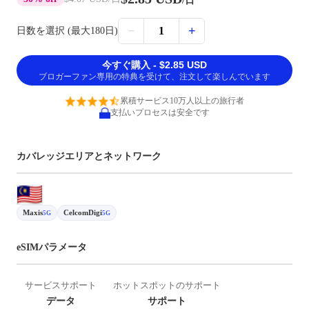
/日
−
+
1
日数を選択 (最大180日)
今すぐ購入 - $2.85 USD
ブロガーファン専用の特典を受けて、注文して楽しんでいます
累積サービス10万人以上の旅行者
支払いプロセスは安全です
カバレッジエリアとネットワーク
Maxis
CelcomDigi
5G
5G
eSIMパラメータ
サービスサポート
ホットスポットのサポート
データ
サポート