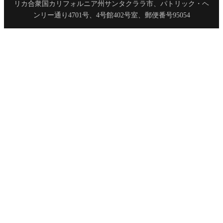
リカ合衆国カリフォルニア州サンタクララ市、パトリック・ヘ
ンリー通り4701号、4号館402号室、郵便番号95054