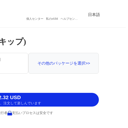
日本語
個人センター
私のeSIM
ヘルプセンター
ンキップ)
間
その他のパッケージを選択>>
.32 USD
、注文して楽しんでいます
旅行者
支払いプロセスは安全です