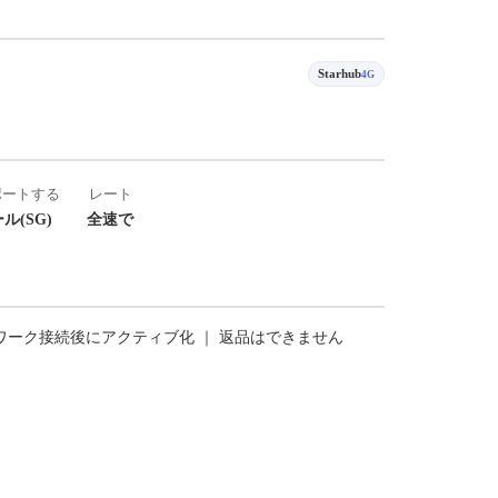
Starhub
4G
ポートする
レート
ル(SG)
全速で
トワーク接続後にアクティブ化 ｜ 返品はできません