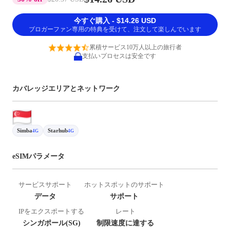
今すぐ購入 - $14.26 USD
ブロガーファン専用の特典を受けて、注文して楽しんでいます
累積サービス10万人以上の旅行者
支払いプロセスは安全です
カバレッジエリアとネットワーク
Simba
Starhub
4G
4G
eSIMパラメータ
サービスサポート
ホットスポットのサポート
データ
サポート
IPをエクスポートする
レート
シンガポール(SG)
制限速度に達する