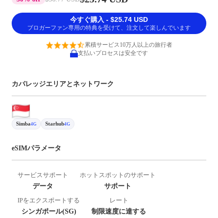
今すぐ購入 - $25.74 USD
ブロガーファン専用の特典を受けて、注文して楽しんでいます
累積サービス10万人以上の旅行者
支払いプロセスは安全です
カバレッジエリアとネットワーク
Simba
Starhub
4G
4G
eSIMパラメータ
サービスサポート
ホットスポットのサポート
データ
サポート
IPをエクスポートする
レート
シンガポール(SG)
制限速度に達する