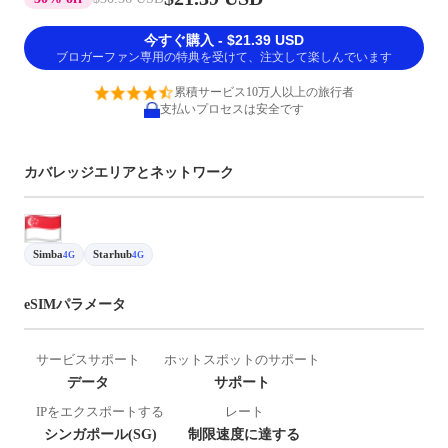
今すぐ購入 - $21.39 USD
ブロガーファン専用の特典を受けて、注文して楽しんでいます
累積サービス10万人以上の旅行者
支払いプロセスは安全です
カバレッジエリアとネットワーク
Simba
Starhub
4G
4G
eSIMパラメータ
サービスサポート
ホットスポットのサポート
データ
サポート
IPをエクスポートする
レート
シンガポール(SG)
制限速度に達する