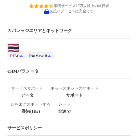
累積サービス10万人以上の旅行者
支払いプロセスは安全です
カバレッジエリアとネットワーク
DTAC
TrueMove H
5G
5G
eSIMパラメータ
サービスサポート
ホットスポットのサポート
データ
サポート
IPをエクスポートする
レート
香港(HK)
全速で
サービスポリシー