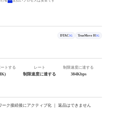
旅行者
支払いプロセスは安全です
DTAC
TrueMove H
5G
5G
ポートする
レート
制限速度に達する
K)
制限速度に達する
384Kbps
トワーク接続後にアクティブ化 ｜ 返品はできません