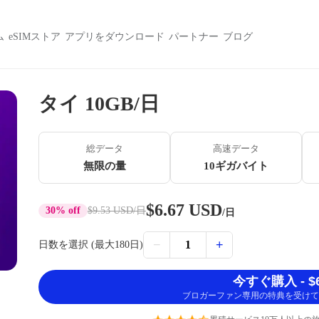
ム
eSIMストア
アプリをダウンロード
パートナー
ブログ
タイ 10GB/日
総データ
高速データ
無限の量
10ギガバイト
$6.67 USD
30% off
$9.53 USD
/日
/日
−
+
1
日数を選択 (最大180日)
今すぐ購入 - $6
ブロガーファン専用の特典を受けて