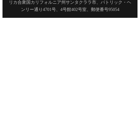
リカ合衆国カリフォルニア州サンタクララ市、パトリック・ヘ
ンリー通り4701号、4号館402号室、郵便番号95054