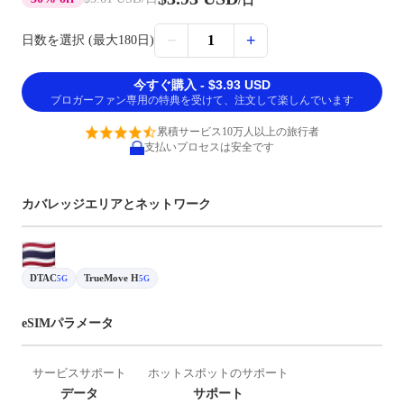
/日
−
+
1
日数を選択 (最大180日)
今すぐ購入 - $3.93 USD
ブロガーファン専用の特典を受けて、注文して楽しんでいます
累積サービス10万人以上の旅行者
支払いプロセスは安全です
カバレッジエリアとネットワーク
DTAC
TrueMove H
5G
5G
eSIMパラメータ
サービスサポート
ホットスポットのサポート
データ
サポート