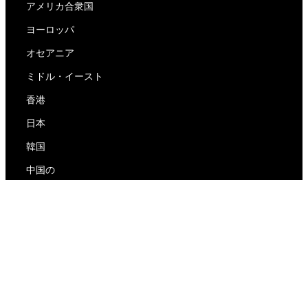
アメリカ合衆国
ヨーロッパ
オセアニア
ミドル・イースト
香港
日本
韓国
中国の
RedEx
私たちについて
ブログ
プライバシーポリシー
サービス利用規約