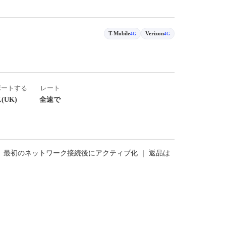
T-Mobile
Verizon
4G
4G
ポートする
レート
(UK)
全速で
｜ 最初のネットワーク接続後にアクティブ化 ｜ 返品は