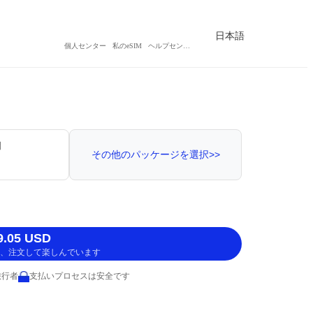
日本語
個人センター
私のeSIM
ヘルプセンター
間
その他のパッケージを選択>>
.05 USD
、注文して楽しんでいます
旅行者
支払いプロセスは安全です