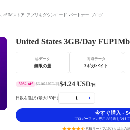
ム
eSIMストア
アプリをダウンロード
パートナー
ブログ
United States 3GB/Day FUP1Mb
総データ
高速データ
無限の量
3ギガバイト
$4.24 USD
30% off
$6.06 USD
/日
/日
−
+
1
日数を選択 (最大180日)
今すぐ購入 - $4
ブロガーファン専用の特典を受けて
累積サービス10万人以上の