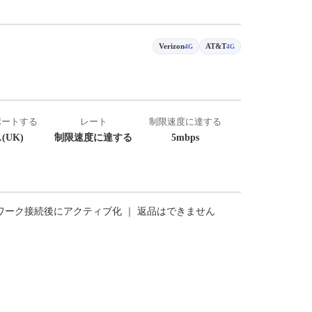
Verizon
AT&T
4G
4G
ポートする
レート
制限速度に達する
(UK)
制限速度に達する
5mbps
トワーク接続後にアクティブ化 ｜ 返品はできません