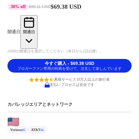
$69.38 USD
30% off
$99.11 USD
開通日
開通日
eSIMの開通日を選択してください（本日から2日以降）。
今すぐ購入 - $69.38 USD
ブロガーファン専用の特典を受けて、注文して楽しんでいます
累積サービス10万人以上の旅行者
支払いプロセスは安全です
カバレッジエリアとネットワーク
Verizon
AT&T
4G
4G