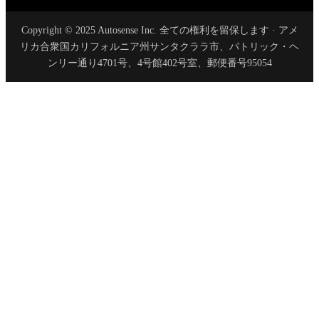
Copyright © 2025 Autosense Inc. 全ての権利を留保します · アメ
リカ合衆国カリフォルニア州サンタクララ市、パトリック・ヘ
ンリー通り4701号、4号館402号室、郵便番号95054