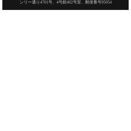
ンリー通り4701号、4号館402号室、郵便番号95054