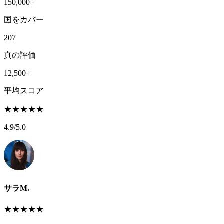
150,000+
国をカバー
207
真の評価
12,500+
平均スコア
★
★
★
★
★
4.9
/5.0
サラM.
★
★
★
★
★