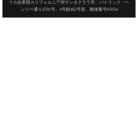
リカ合衆国カリフォルニア州サンタクララ市、パトリック・ヘ
ンリー通り4701号、4号館402号室、郵便番号95054