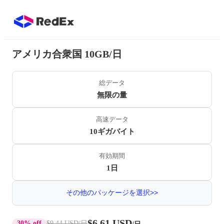
アメリカ合衆国 10GB/日
総データ
無限の量
高速データ
10ギガバイト
有効期間
1日
その他のパッケージを選択>>
$6.61 USD
30% off
$9.44 USD
/日