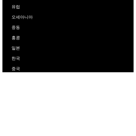
유럽
오세아니아
중동
홍콩
일본
한국
중국
RedEx
우리에 대해
블로그
개인 정보 보호 정책
서비스 약관