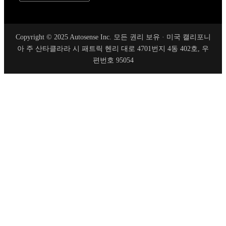
Copyright © 2025 Autosense Inc. 모든 권리 보유 · 미국 캘리포니
아 주 산타클라라 시 패트릭 헨리 대로 4701번지 4동 402호, 우
편번호 95054