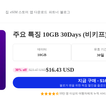
집
eSIM 스토어
앱 다운로드
파트너
블로그
주요 특징 10GB 30Days (비키프
데이터
유효 기
10GB
30일
$16.43 USD
30% off
$23.47 USD
지금 구매 - $16
블로거 팬을 위한 독점 할인을 즐겼으며
10만 명 이상의 여행자에게 누적 서