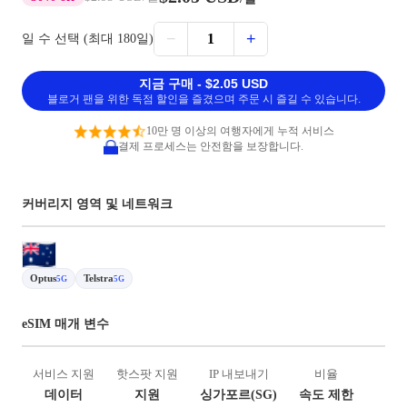
−
+
1
일 수 선택 (최대 180일)
지금 구매 - $2.05 USD
블로거 팬을 위한 독점 할인을 즐겼으며 주문 시 즐길 수 있습니다.
10만 명 이상의 여행자에게 누적 서비스
결제 프로세스는 안전함을 보장합니다.
커버리지 영역 및 네트워크
Optus
Telstra
5G
5G
eSIM 매개 변수
서비스 지원
핫스팟 지원
IP 내보내기
비율
데이터
지원
싱가포르(SG)
속도 제한