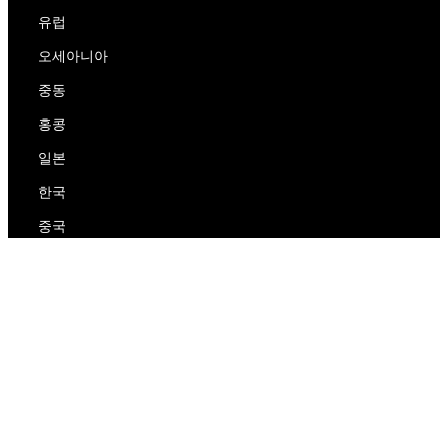
유럽
오세아니아
중동
홍콩
일본
한국
중국
RedEx
우리에 대해
블로그
개인 정보 보호 정책
서비스 약관