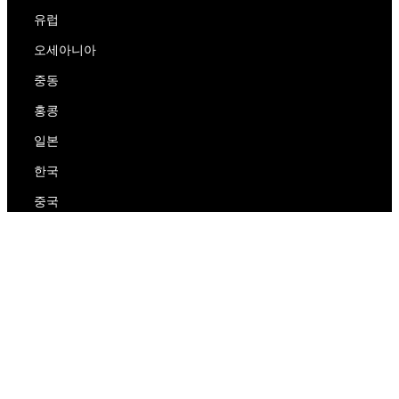
유럽
오세아니아
중동
홍콩
일본
한국
중국
RedEx
우리에 대해
블로그
개인 정보 보호 정책
서비스 약관