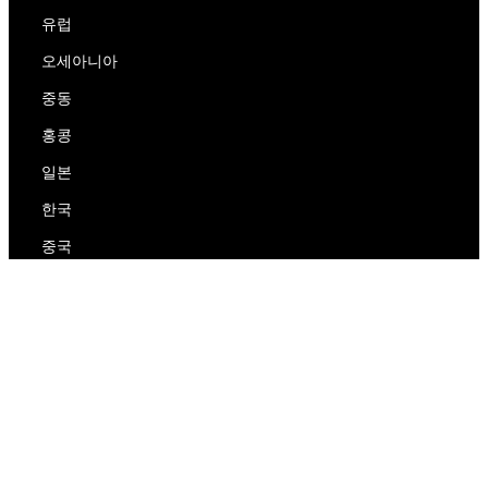
유럽
오세아니아
중동
홍콩
일본
한국
중국
RedEx
우리에 대해
블로그
개인 정보 보호 정책
서비스 약관