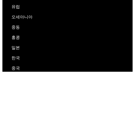
유럽
오세아니아
중동
홍콩
일본
한국
중국
RedEx
우리에 대해
블로그
개인 정보 보호 정책
서비스 약관