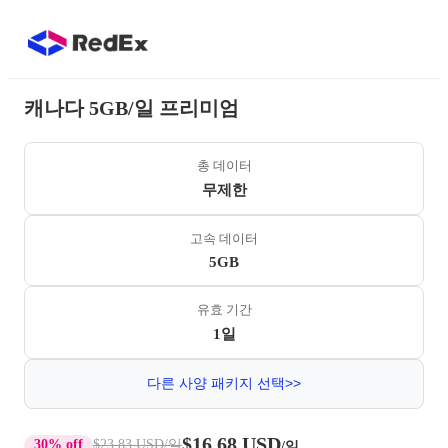
캐나다 5GB/일 프리미엄
총 데이터
무제한
고속 데이터
5GB
유효 기간
1일
다른 사양 패키지 선택>>
$16.68 USD
30% off
$23.83 USD
/일
/일