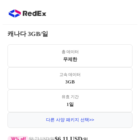
캐나다 3GB/일
총 데이터
무제한
고속 데이터
3GB
유효 기간
1일
다른 사양 패키지 선택>>
$6.11 USD
30% off
$8.73 USD
/일
/일