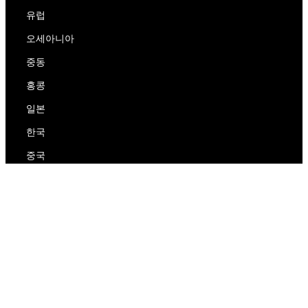
유럽
오세아니아
중동
홍콩
일본
한국
중국
RedEx
우리에 대해
블로그
개인 정보 보호 정책
서비스 약관