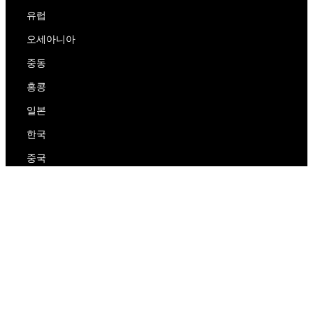
유럽
오세아니아
중동
홍콩
일본
한국
중국
RedEx
우리에 대해
블로그
개인 정보 보호 정책
서비스 약관