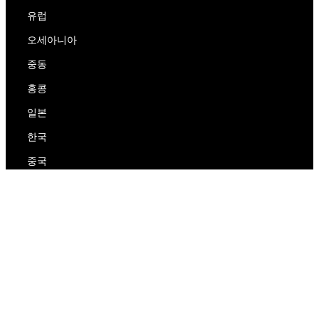
유럽
오세아니아
중동
홍콩
일본
한국
중국
RedEx
우리에 대해
블로그
개인 정보 보호 정책
서비스 약관