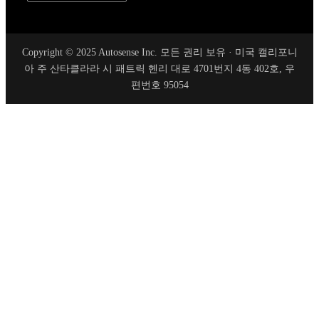
Copyright © 2025 Autosense Inc. 모든 권리 보유 · 미국 캘리포니
아 주 산타클라라 시 패트릭 헨리 대로 4701번지 4동 402호, 우
편번호 95054