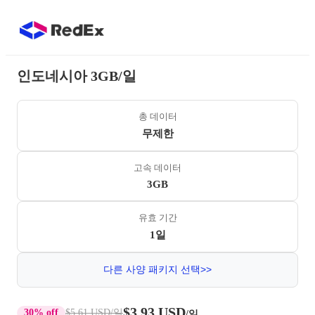
인도네시아 3GB/일
총 데이터
무제한
고속 데이터
3GB
유효 기간
1일
다른 사양 패키지 선택>>
$3.93 USD
30% off
$5.61 USD
/일
/일