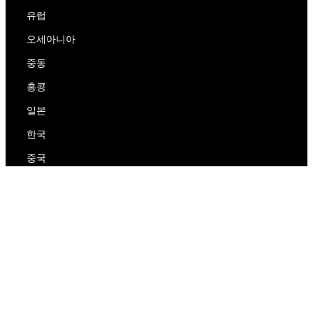
유럽
오세아니아
중동
홍콩
일본
한국
중국
RedEx
우리에 대해
블로그
개인 정보 보호 정책
서비스 약관