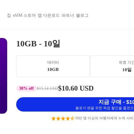
집
eSIM 스토어
앱 다운로드
파트너
블로그
10GB - 10일
데이터
유효 기
10GB
10일
$10.60 USD
30% off
$15.14 USD
지금 구매 - $10
블로거 팬을 위한 독점 할인을 즐겼으며
10만 명 이상의 여행자에게 누적 서