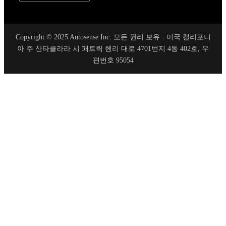
Copyright © 2025 Autosense Inc. 모든 권리 보유 · 미국 캘리포니
아 주 산타클라라 시 패트릭 헨리 대로 4701번지 4동 402호, 우
편번호 95054