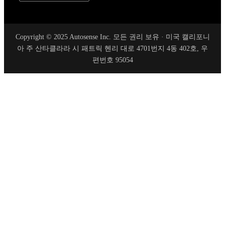
Copyright © 2025 Autosense Inc. 모든 권리 보유 · 미국 캘리포니
아 주 산타클라라 시 패트릭 헨리 대로 4701번지 4동 402호, 우
편번호 95054