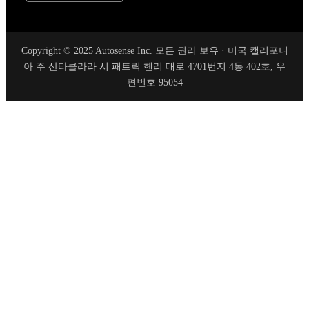
Copyright © 2025 Autosense Inc. 모든 권리 보유 · 미국 캘리포니
아 주 산타클라라 시 패트릭 헨리 대로 4701번지 4동 402호, 우
편번호 95054