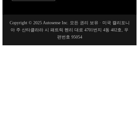
Copyright © 2025 Autosense Inc. 모든 권리 보유 · 미국 캘리포니
아 주 산타클라라 시 패트릭 헨리 대로 4701번지 4동 402호, 우
편번호 95054