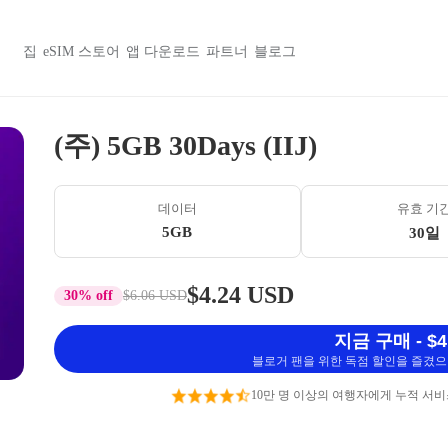
집
eSIM 스토어
앱 다운로드
파트너
블로그
(주) 5GB 30Days (IIJ)
데이터
유효 기
5GB
30일
$4.24 USD
30% off
$6.06 USD
지금 구매 - $4
블로거 팬을 위한 독점 할인을 즐겼으며
10만 명 이상의 여행자에게 누적 서