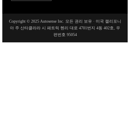
Copyright © 2025 Autosense Inc. 모든 권리 보유 · 미국 캘리포니
아 주 산타클라라 시 패트릭 헨리 대로 4701번지 4동 402호, 우
편번호 95054