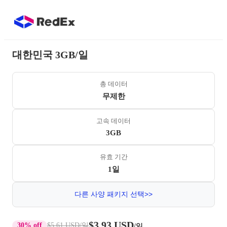
대한민국 3GB/일
총 데이터
무제한
고속 데이터
3GB
유효 기간
1일
다른 사양 패키지 선택>>
$3.93 USD
30% off
$5.61 USD
/일
/일