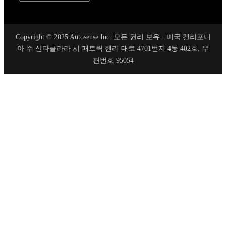
Copyright © 2025 Autosense Inc. 모든 권리 보유 · 미국 캘리포니
아 주 산타클라라 시 패트릭 헨리 대로 4701번지 4동 402호, 우
편번호 95054