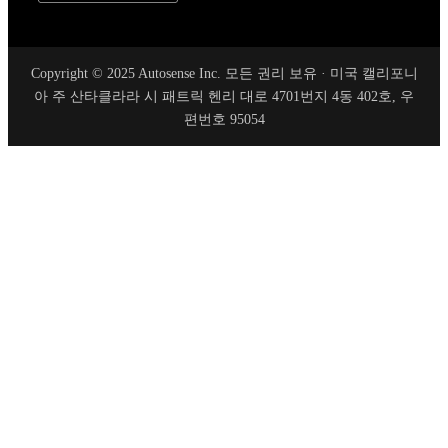
Copyright © 2025 Autosense Inc. 모든 권리 보유 · 미국 캘리포니
아 주 산타클라라 시 패트릭 헨리 대로 4701번지 4동 402호, 우
편번호 95054