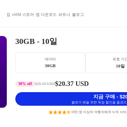
집
eSIM 스토어
앱 다운로드
파트너
블로그
30GB - 10일
데이터
유효 기
30GB
10일
$20.37 USD
30% off
$29.10 USD
지금 구매 - $20
블로거 팬을 위한 독점 할인을 즐겼으며
10만 명 이상의 여행자에게 누적 서