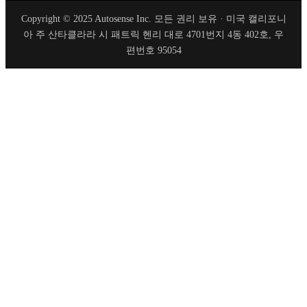
Copyright © 2025 Autosense Inc. 모든 권리 보유 · 미국 캘리포니
아 주 산타클라라 시 패트릭 헨리 대로 4701번지 4동 402호, 우
편번호 95054