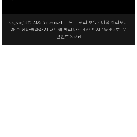
Copyright © 2025 Autosense Inc. 모든 권리 보유 · 미국 캘리포니
아 주 산타클라라 시 패트릭 헨리 대로 4701번지 4동 402호, 우
편번호 95054