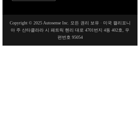
Copyright © 2025 Autosense Inc. 모든 권리 보유 · 미국 캘리포니
아 주 산타클라라 시 패트릭 헨리 대로 4701번지 4동 402호, 우
편번호 95054