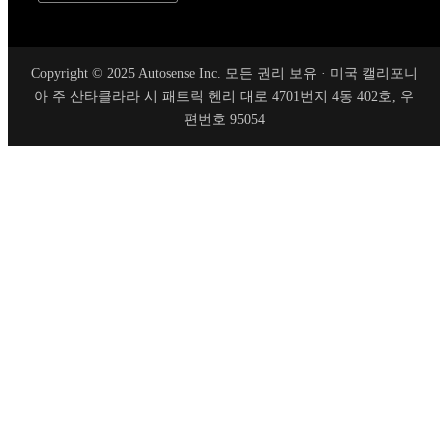
Copyright © 2025 Autosense Inc. 모든 권리 보유 · 미국 캘리포니
아 주 산타클라라 시 패트릭 헨리 대로 4701번지 4동 402호, 우
편번호 95054