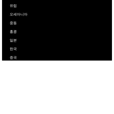
유럽
오세아니아
중동
홍콩
일본
한국
중국
RedEx
우리에 대해
블로그
개인 정보 보호 정책
서비스 약관